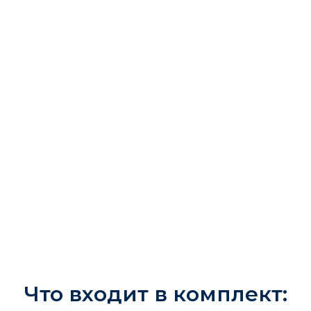
Каталог
Каталог
Смесители с ЖК дисплеем
Что входит в комплект:
Смесители
дизайнерские