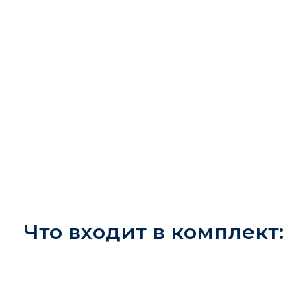
Смеситель электронный с
сенсорным управлением и ЖК
дисплеем.
Скачать инструкцию по установке →
Что входит в комплект: